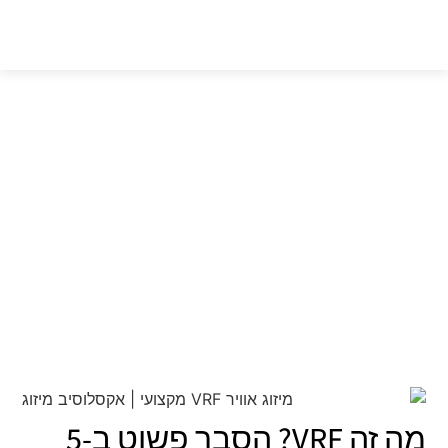
מזגן VRF — המדריך המלא
2026
מה זה VRF? הסבר פשוט ב-5