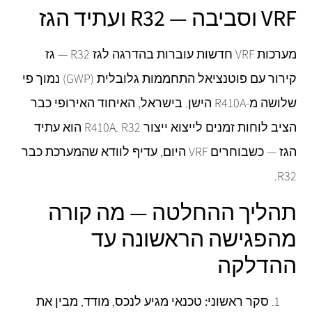
VRF וסביבה — R32 ועתיד הגז
מערכות VRF חדשות עוברות בהדרגה לגז R32 — גז
קירור עם פוטנציאל התחממות גלובלית (GWP) נמוך פי
שלושה מ-R410A הישן. בישראל, האיחוד האירופי כבר
הציב לוחות זמנים לייצוא ייצור R410A. R32 הוא עתיד
הגז — כשבוחרים VRF היום, עדיף לוודא שהמערכת כבר
R32.
תהליך ההחלטה — מה קורה
מהפגישה הראשונה עד
ההדלקה
סקר ראשוני:
טכנאי מגיע לנכס, מודד, מבין את