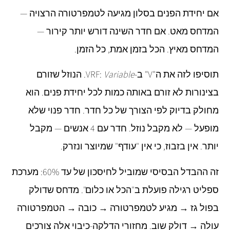
אם יחידת הפנים בסלון מגיעה לטמפרטורה הרצויה —
המדחס מאט. אם חדר השינה דורש יותר קירור —
המדחס מאיץ. הכל בזמן אמת, כל הזמן.
תוסיפו לזה את ה"V" ב-VRF:
Variable
. הנוזל שזורם
בצינורות לא זורם באותה כמות לכל יחידת פנים. הוא
מחולק בדיוק לפי הצורך של כל חדר. חדר פנוי שלא
מופעל — לא מקבל נוזל. חדר עם 4 אנשים — מקבל
יותר. אין בזבוז, כי אין "עודף" שמיוצר ונזרק.
זה ההבדל הבסיסי שמוביל לחיסכון של עד 60%: מערכת
ספליט רגילה פועלת ב"הכל או כלום". מדחס שדולק
בפול גז → מגיע לטמפרטורה → כובה → הטמפרטורה
עולה → דולק שוב. מחזורי הדלקה-כיבוי אלה צורכים