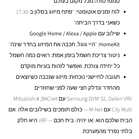
טמפרטורה מכל מקום בעולם
לוח זמנים אוטומטי:
"פתח מיזוג בסלון ב-17:30
כשאני בדרך הביתה"
שילוב עם Google Home / Alexa / Apple
HomeKit:
"היי גוגל, תכבה את המיזוג בחדר שינה"
ניטור צריכת חשמל בזמן אמת:
רואים כמה חשמל
כל יחידה צורכת, ואפשר לזהות בעיות מוקדם
תגובה לחיישני נוכחות:
מיזוג שנכבה כשיוצאים
מהחדר ונדלק חצי שעה לפני שחוזרים
Samsung DVM S2, Daikin VRV עם BACnet, ו-Mitsubishi
City Multi עם M-Net — כולם תומכים בשילובים אלה. אם
הבית שלכם הוא (או יהיה) בית חכם — VRF היא חלק
בלתי נפרד מהמערכת.