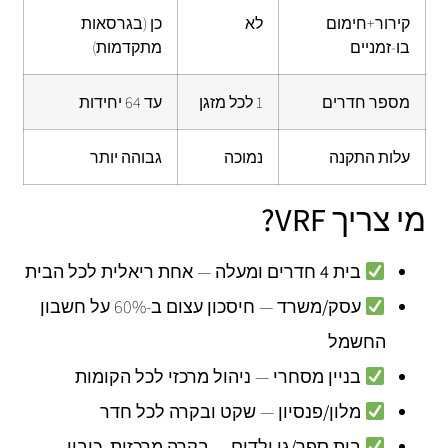
קירור+חימום
לא
כן (בגרסאות
בו-זמניים
מתקדמות)
מספר חדרים
1 לכל מזגן
עד 64 יחידות
עלות התקנה
נמוכה
גבוהה יותר
מי צריך VRF?
בית 4 חדרים ומעלה
— אחת ריאלית לכל הבית
עסק/משרד
— חיסכון עצום ב-60% על חשבון
החשמל
בניין מסחרי
— ניהול מרכזי לכל הקומות
מלון/פנסיון
— שקט ובקרה לכל חדר
בית ספר/גן ילדים
— בקרה מרכזית, כיבוי