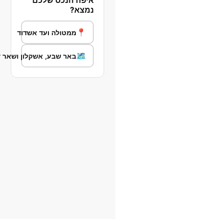
איפה הנכס שלכם
נמצא?
📍
ממטולה ועד אשדוד
🗺️
באר שבע, אשקלון ושאר 